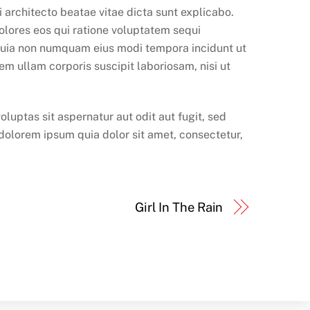
architecto beatae vitae dicta sunt explicabo.
olores eos qui ratione voluptatem sequi
d quia non numquam eius modi tempora incidunt ut
 ullam corporis suscipit laboriosam, nisi ut
luptas sit aspernatur aut odit aut fugit, sed
dolorem ipsum quia dolor sit amet, consectetur,
Girl In The Rain