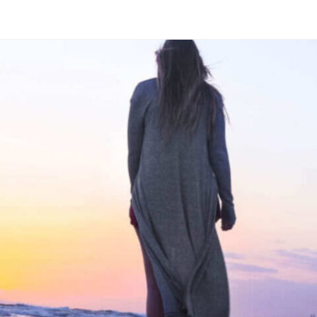
Home
About Airshow
Microjet & Pilot
Galle