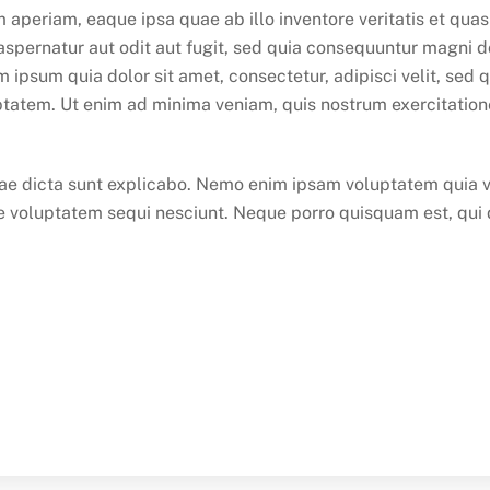
eriam, eaque ipsa quae ab illo inventore veritatis et quasi 
spernatur aut odit aut fugit, sed quia consequuntur magni d
 ipsum quia dolor sit amet, consectetur, adipisci velit, se
atem. Ut enim ad minima veniam, quis nostrum exercitationem
itae dicta sunt explicabo. Nemo enim ipsam voluptatem quia vo
e voluptatem sequi nesciunt. Neque porro quisquam est, qui 