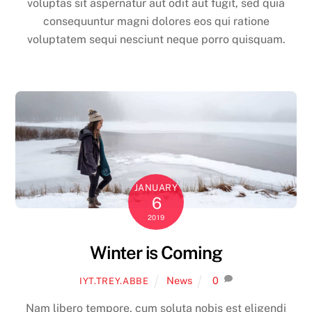
voluptas sit aspernatur aut odit aut fugit, sed quia
consequuntur magni dolores eos qui ratione
voluptatem sequi nesciunt neque porro quisquam.
JANUARY
6
2019
Winter is Coming
News
0
IYT.TREY.ABBE
Nam libero tempore, cum soluta nobis est eligendi