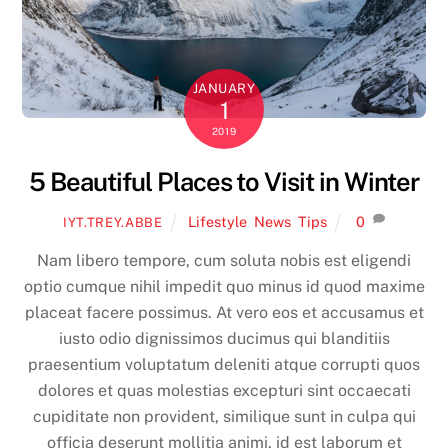
JANUARY
1
2019
5 Beautiful Places to Visit in Winter
Lifestyle
,
News
,
Tips
0
IYT.TREY.ABBE
Nam libero tempore, cum soluta nobis est eligendi
optio cumque nihil impedit quo minus id quod maxime
placeat facere possimus. At vero eos et accusamus et
iusto odio dignissimos ducimus qui blanditiis
praesentium voluptatum deleniti atque corrupti quos
dolores et quas molestias excepturi sint occaecati
cupiditate non provident, similique sunt in culpa qui
officia deserunt mollitia animi, id est laborum et