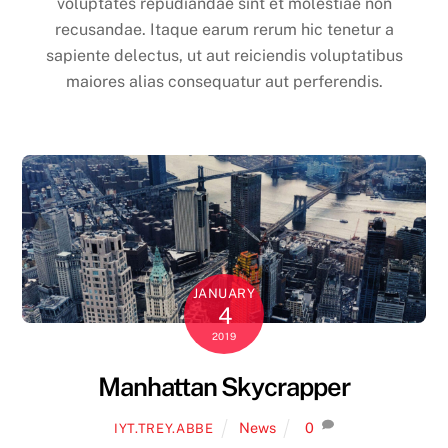
voluptates repudiandae sint et molestiae non
recusandae. Itaque earum rerum hic tenetur a
sapiente delectus, ut aut reiciendis voluptatibus
maiores alias consequatur aut perferendis.
JANUARY
4
2019
Manhattan Skycrapper
News
0
IYT.TREY.ABBE